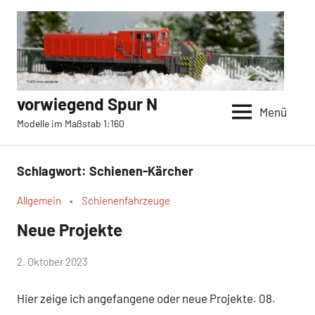
Zum
Inhalt
springen
vorwiegend Spur N
Menü
Modelle im Maßstab 1:160
Schlagwort:
Schienen-Kärcher
Allgemein
Schienenfahrzeuge
Neue Projekte
von
2. Oktober 2023
c-
Hier zeige ich angefangene oder neue Projekte. 08.
martens