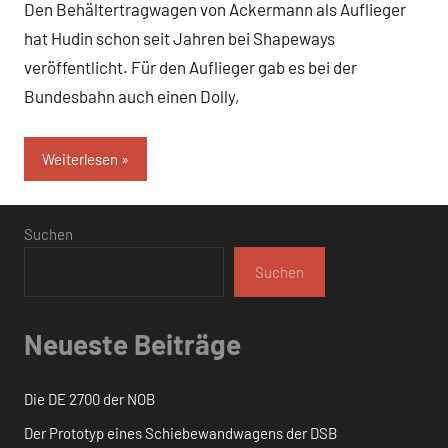
Den Behältertragwagen von Ackermann als Auflieger
martens
hat Hudin schon seit Jahren bei Shapeways
veröffentlicht. Für den Auflieger gab es bei der
Bundesbahn auch einen Dolly,
Weiterlesen
Suchen
Suchen
Neueste Beiträge
Die DE 2700 der NOB
Der Prototyp eines Schiebewandwagens der DSB