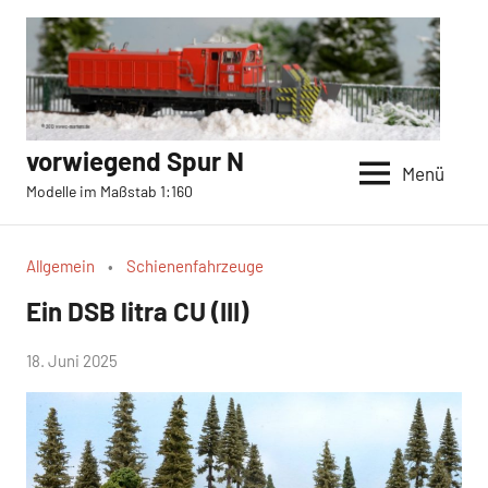
Zum
Inhalt
springen
vorwiegend Spur N
Menü
Modelle im Maßstab 1:160
Allgemein
Schienenfahrzeuge
Ein DSB litra CU (III)
von
18. Juni 2025
c-
martens