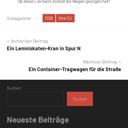
Ob diese Lok beim Vorbild die Wagen gezogen hat?
DSB
litra CU
Schlagwörter
Beitragsnavigation
Vorheriger Beitrag
Ein Lemniskaten-Kran in Spur N
Nächster Beitrag
Ein Container-Tragwagen für die Straße
Suchen
Suchen
Neueste Beiträge