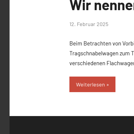
Wir nenne
von
12. Februar 2025
c-
martens
Beim Betrachten von Vorbi
Tragschnabelwagen zum T
verschiedenen Flachwage
Weiterlesen