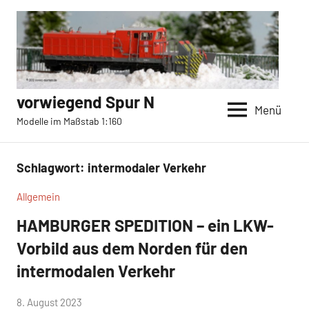
Zum
Inhalt
springen
vorwiegend Spur N
Menü
Modelle im Maßstab 1:160
Schlagwort:
intermodaler Verkehr
Allgemein
HAMBURGER SPEDITION – ein LKW-
Vorbild aus dem Norden für den
intermodalen Verkehr
von
8. August 2023