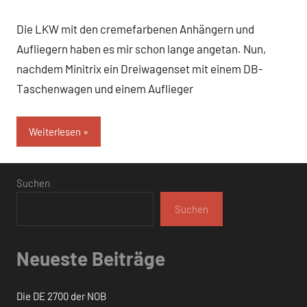
c-
Die LKW mit den cremefarbenen Anhängern und
martens
Aufliegern haben es mir schon lange angetan. Nun,
nachdem Minitrix ein Dreiwagenset mit einem DB-
Taschenwagen und einem Auflieger
Weiterlesen
Suchen
Suchen
Neueste Beiträge
Die DE 2700 der NOB