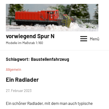
Zum
Inhalt
springen
vorwiegend Spur N
Menü
Modelle im Maßstab 1:160
Schlagwort:
Baustellenfahrzeug
Allgemein
Ein Radlader
von
27. Februar 2023
c-
Ein schöner Radlader, mit dem man auch typische
martens